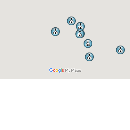
TAUTAN CEPAT
Paroki
Profil
Pastoral
 
Sejarah