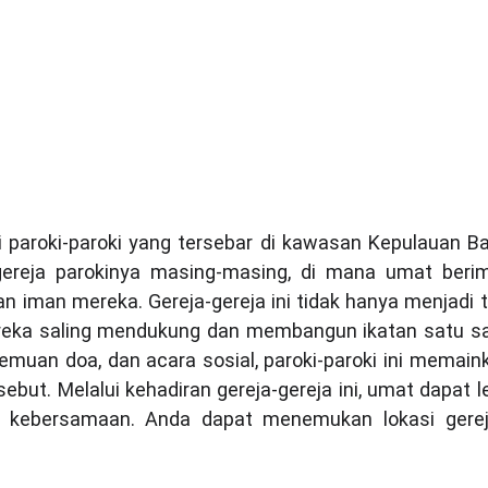
Beranda
Profil
Kevikepan
asi Gereja-gereja Pa
 paroki-paroki yang tersebar di kawasan Kepulauan Ba
 gereja parokinya masing-masing, di mana umat ber
 iman mereka. Gereja-gereja ini tidak hanya menjadi t
reka saling mendukung dan membangun ikatan satu sam
rtemuan doa, dan acara sosial, paroki-paroki ini memai
sebut. Melalui kehadiran gereja-gereja ini, umat dapat 
ebersamaan. Anda dapat menemukan lokasi gereja-