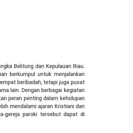
Paroki
Pastoral
Situs Ziarah
Dokumen
Kontak
roki
ngka Belitung dan Kepulauan Riau.
iman berkumpul untuk menjalankan
empat beribadah, tetapi juga pusat
a lain. Dengan berbagai kegiatan
nkan peran penting dalam kehidupan
lebih mendalami ajaran Kristiani dan
gereja paroki tersebut dapat di